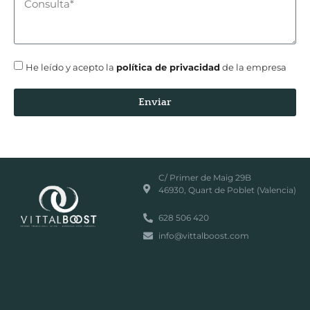
He leído y acepto la
política de privacidad
de la empresa
Enviar
C/ Primer de Maig 29B
46930, Quart de Poblet (Valencia)
628 506 420
info@vittalboost.com