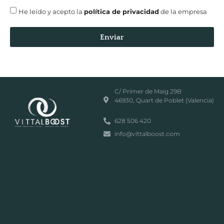
He leído y acepto la
política de privacidad
de la empresa
Enviar
C/ Primer de Maig 29B
46930, Quart de Poblet (Valencia)
628 506 420
info@vittalboost.com