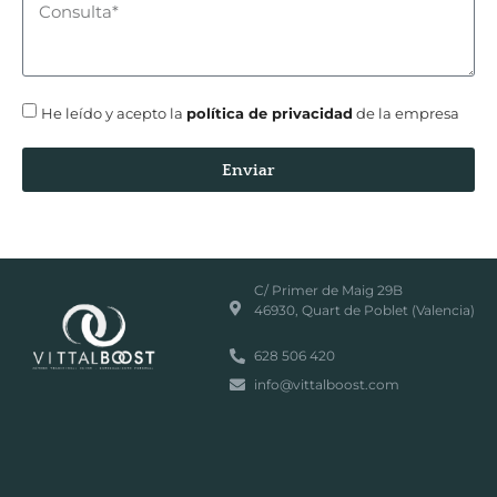
He leído y acepto la
política de privacidad
de la empresa
Enviar
C/ Primer de Maig 29B
46930, Quart de Poblet (Valencia)
628 506 420
info@vittalboost.com