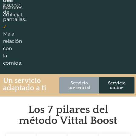
más
de
Exceso
factores.
luz
de
artificial.
pantallas.
✓
Mala
relación
con
la
comida.
Un servicio
Servicio
Servicio
adaptado a ti
presencial
online
Los 7 pilares del
método Vittal Boost