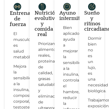
Entrenamiento
Nutrición
Ayuno
Sueño
evolutiva
intermitente
y
de
y
ritmos
fuerza
Bien
comida
circadian
aplicado
El
real
Dormir
ayuda
musculo
Priorizamos
bien
a
es
alimentos
no
mejorar
salud
reales,
es
la
metabólica.
proteínas
un
sensibilidad
Mejora
de
lujo,
a la
la
calidad,
es
insulina,
sensibilidad
grasas
una
controlar
a la
saludables
necesidad
el
insulina,
y
biológica.
hambre,
composición
eliminación
reducir
Trabajamo
corporal,
de
la
exposición
testosterona,
ultraprocesados