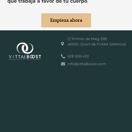
que trabaja a favor de tu cuerpo
.
Empieza ahora
C/ Primer de Maig 29B
46930, Quart de Poblet (Valencia)
628 506 420
info@vittalboost.com