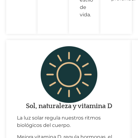
de
vida.
Sol, naturaleza y vitamina D
La luz solar regula nuestros ritmos
biológicos del cuerpo.
Mejora vitamina D, regula hormonas, el