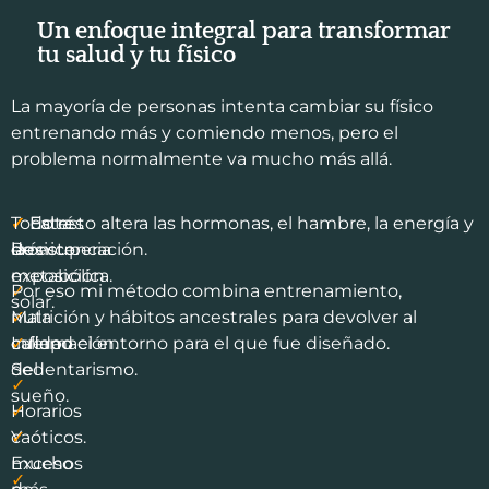
Un enfoque integral para transformar
tu salud y tu físico
La mayoría de personas intenta cambiar su físico
entrenando más y comiendo menos, pero el
problema normalmente va mucho más allá.
✓
✓
✓
Todo esto altera las hormonas, el hambre, la energía y
Falta
Estrés
Resistencia
de
crónico.
la recuperación.
metabólica.
exposición
✓
Por eso mi método combina entrenamiento,
solar.
✓
Mala
nutrición y hábitos ancestrales para devolver al
Inflamación.
✓
calidad
cuerpo el entorno para el que fue diseñado.
Sedentarismo.
del
✓
sueño.
Horarios
✓
caóticos.
Y
✓
muchos
Exceso
✓