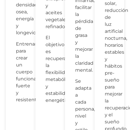
inflamación,
solar,
densidad
y
facilitar
reducción
osea,
aceites
la
de
energía
vegetales
pérdida
luz
y
refinados.
de
artificial
longevidad.
grasa
El
nocturna,
y
Entrenamos
objetivo
horarios
mejorar
para
es
estables
la
crear
recuperar
y
claridad
un
la
hábitos
mental.
cuerpo
flexibilidad
pre-
funcional,
metabólica
sueño
Se
fuerte
y
para
adapta
y
estabilidad
mejorar
a
resistente.
energética.
la
cada
recuperac
persona,
y el
nivel
sueño
y
profundo.
estilo