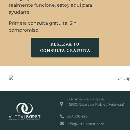
realmente funcione, estoy aquí para
ayudarte.
Primera consulta gratuita. Sin
compromiso.
RESERVA TU
CONSULTA GRATUITA
C/ Primer de Maig 29B
46930, Quart de Poblet (Valencia)
628 506 420
info@vittalboost.com